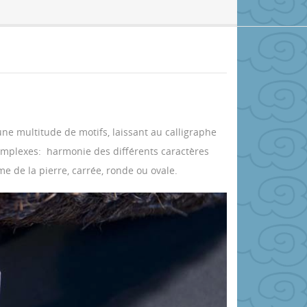
 une multitude de motifs, laissant au calligraphe
complexes: harmonie des différents caractères
me de la pierre, carrée, ronde ou ovale.