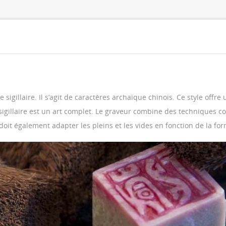
sigillaire. Il s’agit de caractères archaïque chinois. Ce style offre
 sigillaire est un art complet. Le graveur combine des techniques 
oit également adapter les pleins et les vides en fonction de la for