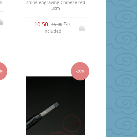
stone engraving Chinese red
gh
3cm
10.50
Tax
15.00
included
0%
-20%