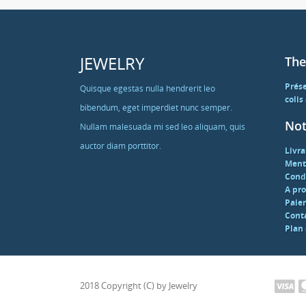
JEWELRY
The
Prés
Quisque egestas nulla hendrerit leo
colis
bibendum, eget imperdiet nunc semper.
Not
Nullam malesuada mi sed leo aliquam, quis
auctor diam porttitor.
Livra
Ment
Condi
A pr
Paie
Cont
Plan 
2018 Copyright (C) by Jewelry