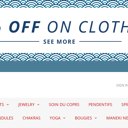
SIGN I
ETS
JEWELRY
SOIN DU COPRS
PENDENTIFS
SPI
NDULES
CHAKRAS
YOGA
BOUGIES
MANEKI N