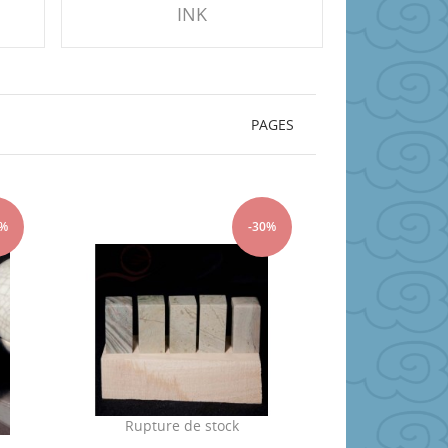
INK
PAGES
0%
-30%
Rupture de stock