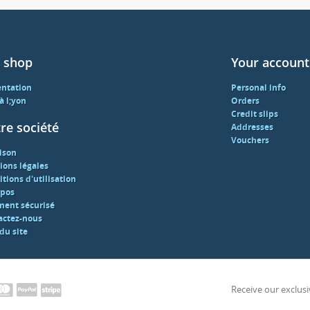
 shop
Your account
entation
Personal info
 à l;yon
Orders
Credit slips
re société
Addresses
Vouchers
ison
ions légales
tions d'utilisation
opos
ment sécurisé
actez-nous
du site
Receive our exclusi