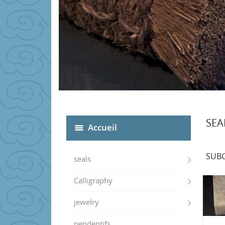
SEA
Accueil
SUBC
seals
Calligraphy
jewelry
pendentifs