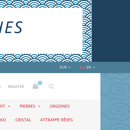
EUR
EN


0
N
REGISTER
RIT
PIERRES
ORGONES
EKO
CRISTAL
ATTRAPPE RÊVES