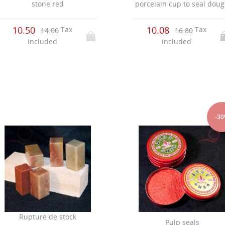
stone red
porcelain cup to seal dou
10.50
10.08
Tax
Tax
14.00
16.80
included
included
-3
Rupture de stock
Pulp seals