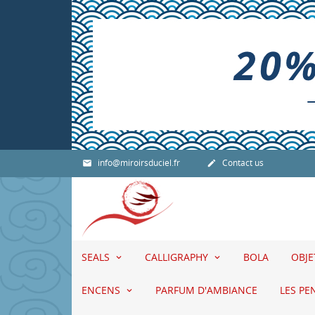
info@miroirsduciel.fr
Contact us


SEALS
CALLIGRAPHY
BOLA
OBJ
ENCENS
PARFUM D'AMBIANCE
LES PE