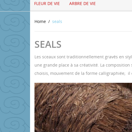
FLEUR DE VIE
ARBRE DE VIE
Home
seals
SEALS
Les sceaux sont traditionnellement gravés en style 
une grande place à sa créativité. La composition
choisis, mouvement de la forme calligraphiée; il d