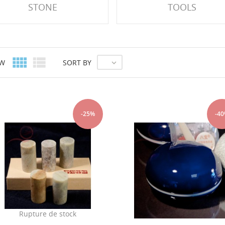
STONE
TOOLS


EW
SORT BY

-25%
-4
Rupture de stock