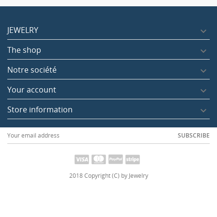
JEWELRY

The shop

Notre société

Your account

Store information

SUBSCRIBE
2018 Copyright (C) by Jewelry