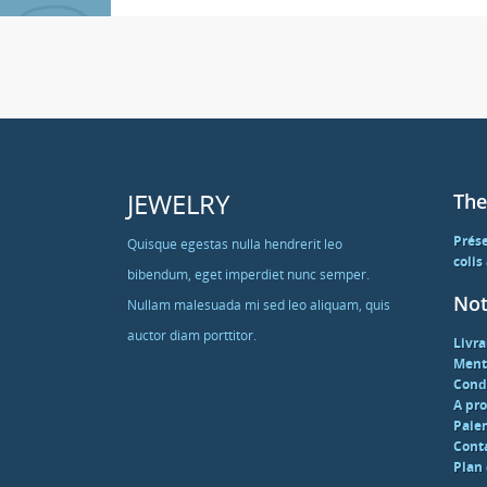
JEWELRY
The
Prés
Quisque egestas nulla hendrerit leo
colis
bibendum, eget imperdiet nunc semper.
Not
Nullam malesuada mi sed leo aliquam, quis
auctor diam porttitor.
Livra
Ment
Condi
A pr
Paie
Cont
Plan 