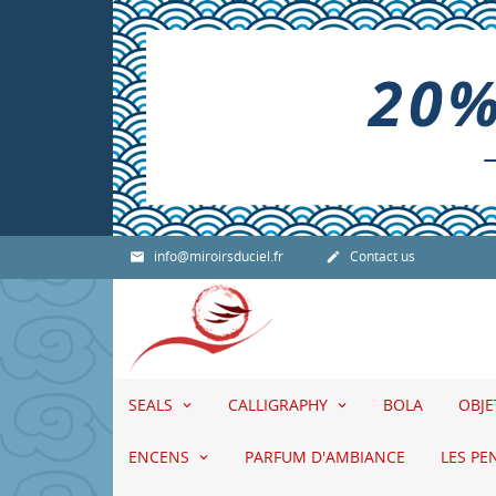
info@miroirsduciel.fr
Contact us


SEALS
CALLIGRAPHY
BOLA
OBJ
ENCENS
PARFUM D'AMBIANCE
LES PE