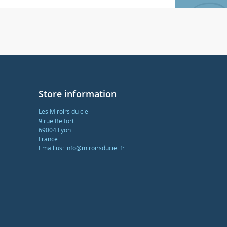
Store information
Les Miroirs du ciel
9 rue Belfort
69004 Lyon
France
Email us:
info@miroirsduciel.fr