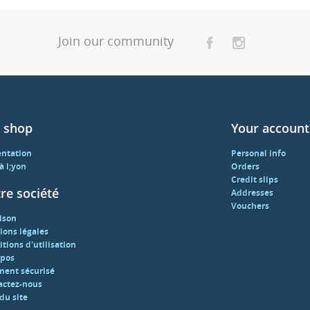
Join our community
 shop
Your account
entation
Personal info
 à l;yon
Orders
Credit slips
re société
Addresses
Vouchers
ison
ions légales
tions d'utilisation
opos
ment sécurisé
actez-nous
du site