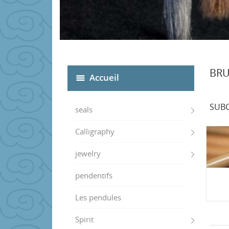
BRU
Accueil
SUBC
seals
Calligraphy
jewelry
pendentifs
Les pendules
Spirit