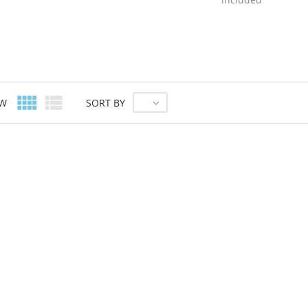


EW
SORT BY
