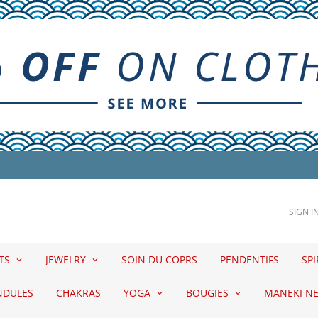
SIGN I
ETS
JEWELRY
SOIN DU COPRS
PENDENTIFS
SPI
NDULES
CHAKRAS
YOGA
BOUGIES
MANEKI N