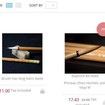


EW
SORT BY

-3
Rupture de stock
brush has long hairs daxie
Pinceau Zhou Huchen, poi
loup M
11.00
Tax included
17.43
Tax
24.90
included