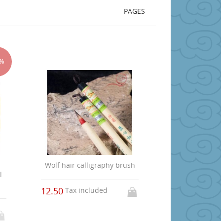
PAGES
0%
Wolf hair calligraphy brush
l
12.50
Tax included