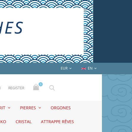
EUR
EN


0
N
REGISTER
RIT
PIERRES
ORGONES
EKO
CRISTAL
ATTRAPPE RÊVES