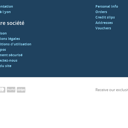
Pink quartz bracelet
entation
Personal info
 à l;yon
Orders
Credit slips
re société
Addresses
10.00
Tax included
Vouchers
ison
ions légales
tions d'utilisation
opos
ment sécurisé
actez-nous
du site
Receive our exclusi