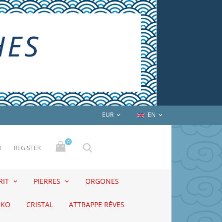
EUR
EN


0
N
REGISTER
RIT
PIERRES
ORGONES
EKO
CRISTAL
ATTRAPPE RÊVES