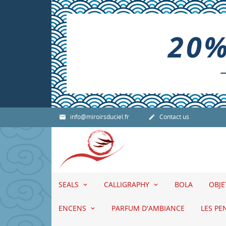
info@miroirsduciel.fr
Contact us


SEALS
CALLIGRAPHY
BOLA
OBJ
ENCENS
PARFUM D'AMBIANCE
LES PE