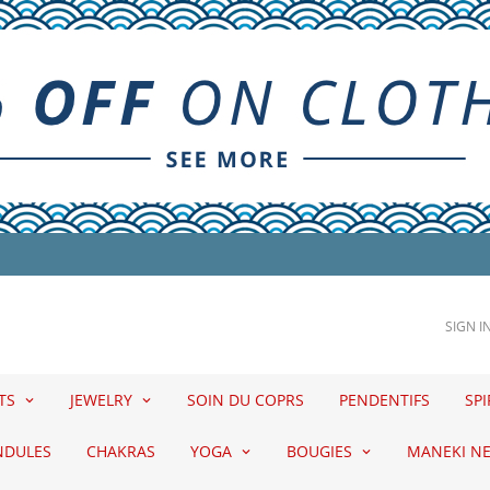
SIGN I
ETS
JEWELRY
SOIN DU COPRS
PENDENTIFS
SPI
NDULES
CHAKRAS
YOGA
BOUGIES
MANEKI N