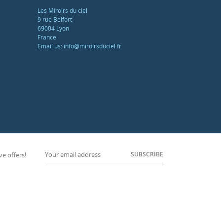
Les Miroirs du ciel
9 rue Belfort
69004 Lyon
France
Email us:
info@miroirsduciel.fr
SUBSCRIBE
ve offers!