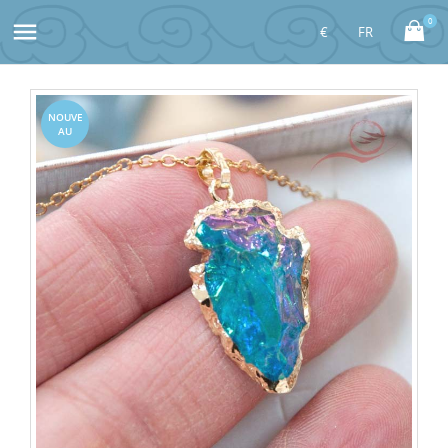
0

NOUVE
AU