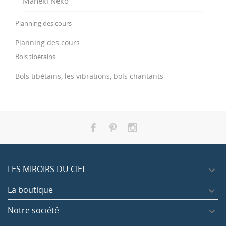
Maneki Neko
Planning des cours
Planning des cours
Bols tibétains
Bols tibétains, les vibrations, bols chantants
LES MIROIRS DU CIEL

La boutique

Notre société
