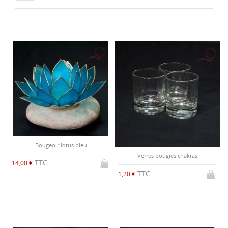
Bougeoir lotus bleu
Verres bougies chakras
TTC
14,00 €
TTC
1,20 €