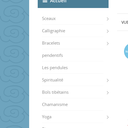
Accueil
Sceaux
VU
Calligraphie
Bracelets
N
pendentifs
Les pendules
Spiritualité
Bols tibétains
Chamanisme
Yoga