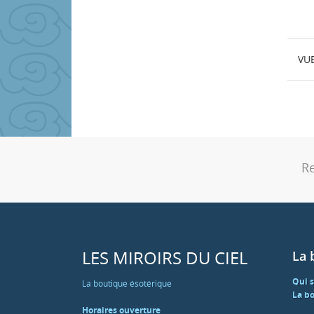
VU
Re
LES MIROIRS DU CIEL
La 
Qui 
La boutique ésotérique
La bo
Horaires ouverture