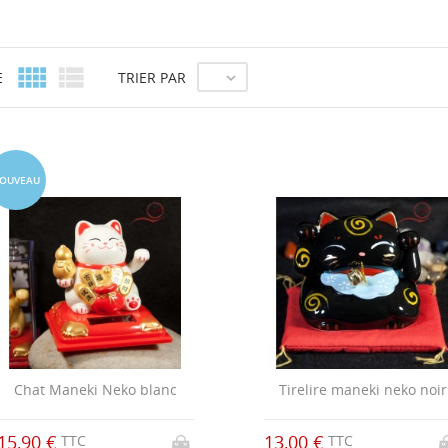


E
TRIER PAR

OUVEAU
Chat Maneki Neko blanc
Tirelire maneki neko noir
15,90 €
13,00 €
TTC
TTC