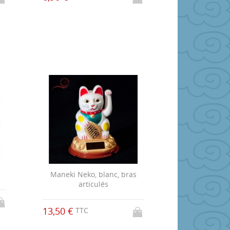
Maneki Neko, blanc, bras
articulés
13,50 €
TTC