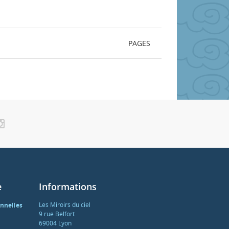
PAGES
e
Informations
Les Miroirs du ciel
nnelles
9 rue Belfort
69004 Lyon