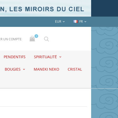
EUR
FR


0
ER UN COMPTE
PENDENTIFS
SPIRITUALITÉ
BOUGIES
MANEKI NEKO
CRISTAL