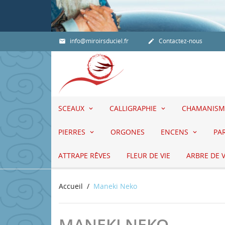
info@miroirsduciel.fr
Contactez-nous


SCEAUX
CALLIGRAPHIE
CHAMANISM
PIERRES
ORGONES
ENCENS
PA
ATTRAPE RÊVES
FLEUR DE VIE
ARBRE DE V
Accueil
Maneki Neko
MANEKI NEKO