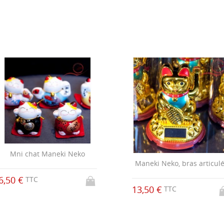
Mni chat Maneki Neko
Maneki Neko, bras articul
6,50 €
TTC
13,50 €
TTC