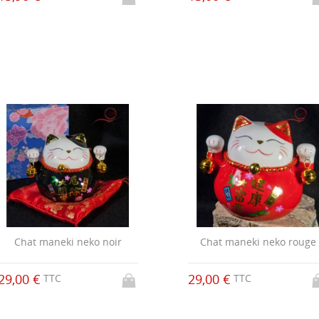
Chat maneki neko noir
Chat maneki neko rouge
29,00 €
29,00 €
TTC
TTC