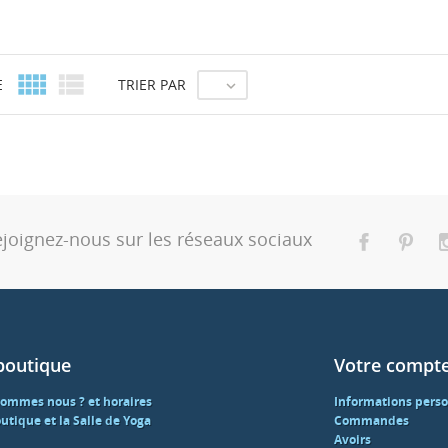


E
TRIER PAR

joignez-nous sur les réseaux sociaux
boutique
Votre compt
sommes nous ? et horaires
Informations perso
utique et la Salle de Yoga
Commandes
Avoirs