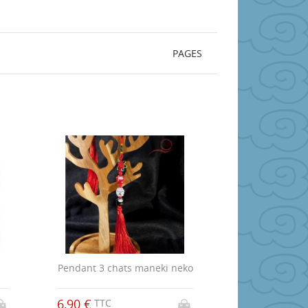
PAGES
Pendant 3 chats maneki neko
6,90 €
TTC