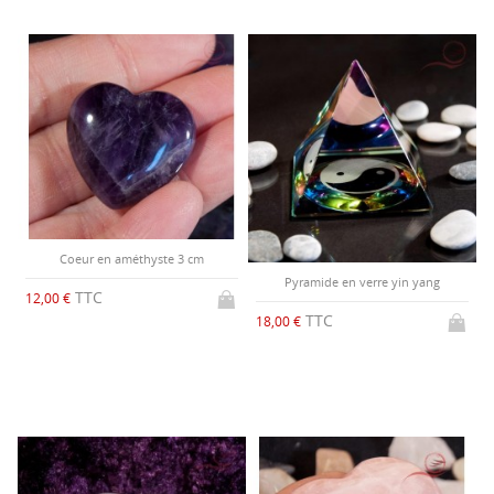
Coeur en améthyste 3 cm
Pyramide en verre yin yang
TTC
12,00 €
TTC
18,00 €