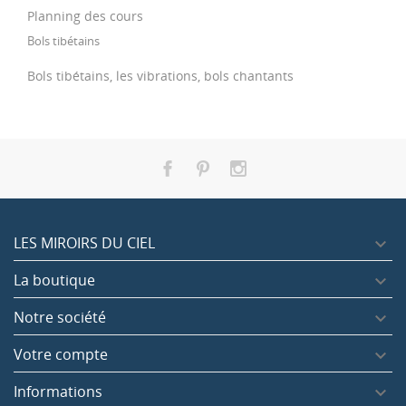
Planning des cours
Bols tibétains
Bols tibétains, les vibrations, bols chantants
LES MIROIRS DU CIEL

La boutique

Notre société

Votre compte

Informations
