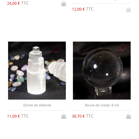
TTC
24,00 €
TTC
12,00 €
Dome de sélénite
Boule de cristal, 8 cm
TTC
TTC
11,00 €
36,70 €