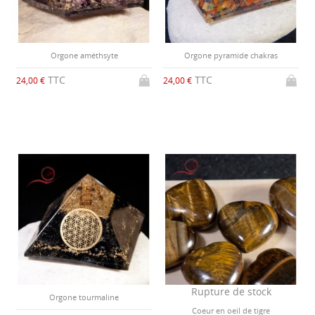
Orgone améthsyte
Orgone pyramide chakras
TTC
TTC
24,00 €
24,00 €
Rupture de stock
Orgone tourmaline
Coeur en oeil de tigre