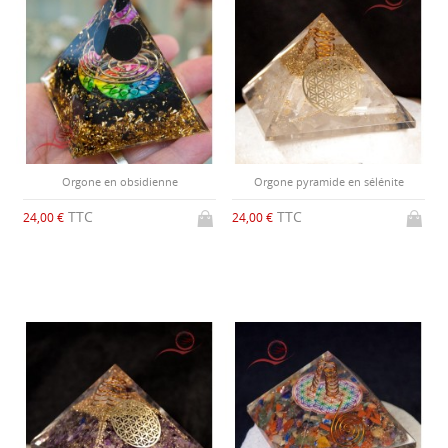
Orgone en obsidienne
Orgone pyramide en sélénite
TTC
TTC
24,00 €
24,00 €