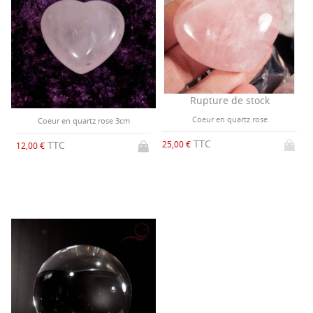
Rupture de stock
Coeur en quartz rose
Coeur en quartz rose 3cm
TTC
TTC
25,00 €
12,00 €