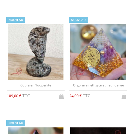
NOUVEAU
NOUVEAU
Cobra en Yooperlite
Orgone améthsyte et fleur de vie
TTC
TTC
109,00 €
24,00 €
NOUVEAU