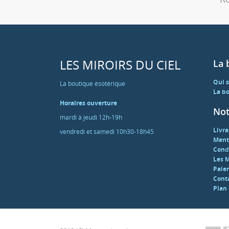
LES MIROIRS DU CIEL
La 
Qui 
La boutique ésotérique
La bo
Horaires ouverture
Not
mardi à jeudi 12h-19h
Livra
vendredi et samedi 10h30-18h45
Ment
Cond
Les M
Paie
Cont
Plan 