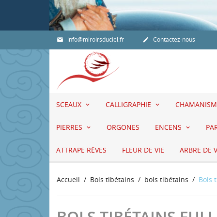
info@miroirsduciel.fr
Contactez-nous


SCEAUX
CALLIGRAPHIE
CHAMANISM
PIERRES
ORGONES
ENCENS
PA
ATTRAPE RÊVES
FLEUR DE VIE
ARBRE DE V
Accueil
Bols tibétains
bols tibétains
Bols 
BOLS TIBÉTAINS FU