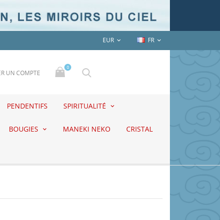
EUR
FR


0
ER UN COMPTE
PENDENTIFS
SPIRITUALITÉ
BOUGIES
MANEKI NEKO
CRISTAL