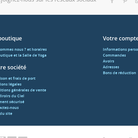
boutique
Votre compt
sommes nous ? et horaires
Informations perso
utique et la Salle de Yoga
Commandes
Avoirs
re société
Adresses
Bons de réduction
ison et frais de port
ions légales
itions générales de vente
iroirs du Ciel
ment sécurisé
actez-nous
du site