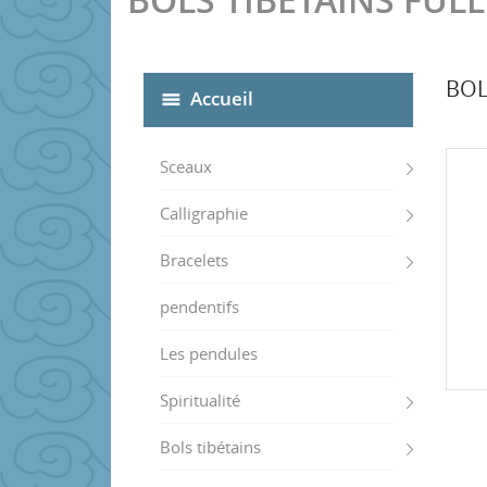
BOL
Accueil
Sceaux
Calligraphie
Bracelets
pendentifs
Les pendules
Spiritualité
Bols tibétains