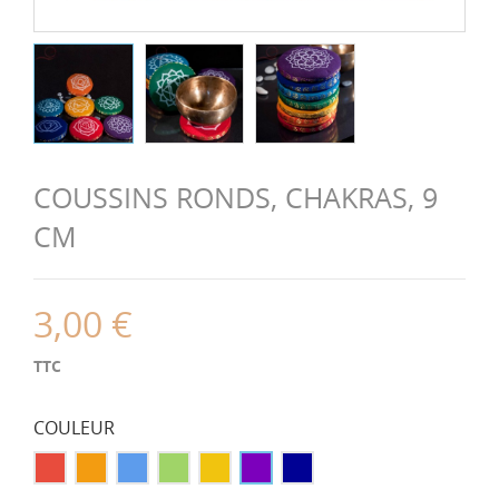
COUSSINS RONDS, CHAKRAS, 9
CM
3,00 €
TTC
COULEUR
Rouge
Orange
Bleu
Vert
Jaune
Violet
Bleu
foncé