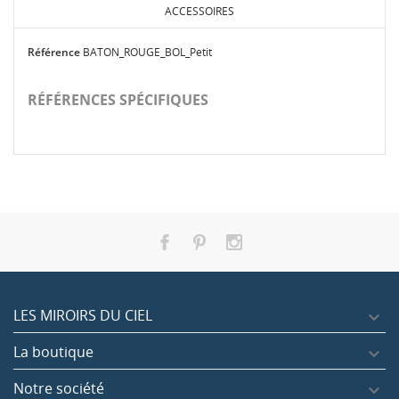
ACCESSOIRES
Référence
BATON_ROUGE_BOL_Petit
RÉFÉRENCES SPÉCIFIQUES
LES MIROIRS DU CIEL

La boutique

e
Bol tibétain, Chö-Pa 250G
Notre société
