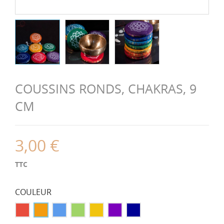
COUSSINS RONDS, CHAKRAS, 9
CM
3,00 €
TTC
COULEUR
Rouge
Orange
Bleu
Vert
Jaune
Violet
Bleu
foncé