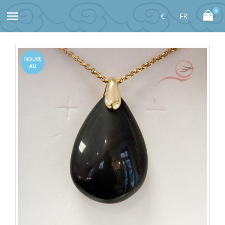
0

NOUVE
AU