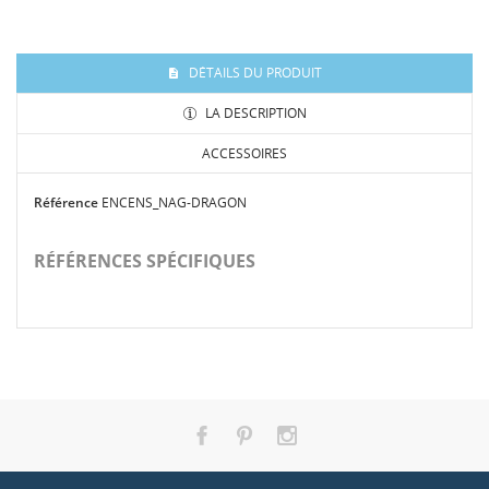
DÉTAILS DU PRODUIT
LA DESCRIPTION
ACCESSOIRES
Nag Champa est une fleur tropicale d'un doux parfum enivrant. Il est
Référence
ENCENS_NAG-DRAGON
utilisé dans l'ashram de Sai Baba en Inde.
RÉFÉRENCES SPÉCIFIQUES